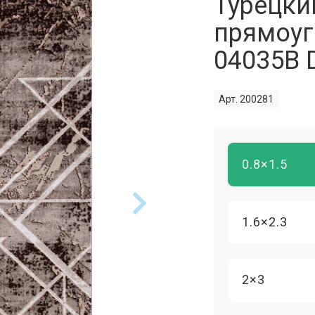
Турецки
прямоуг
04035B
Арт. 200281
0.8×1.5
1.6×2.3
2×3