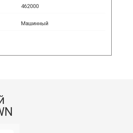
462000
Машинный
й
WN