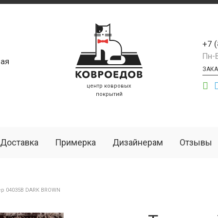
+7 
Пн-
ая
ЗАКА
центр ковровых
покрытий
Доставка
Примерка
Дизайнерам
Отзывы
ёр 04035B DARK BROWN