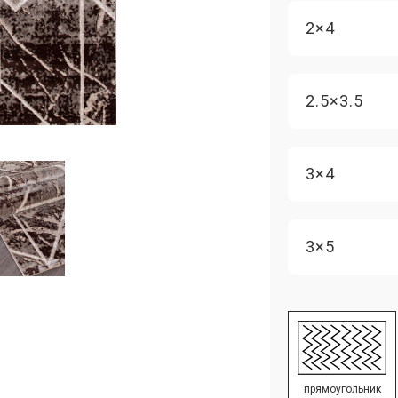
2×4
2.5×3.5
3×4
3×5
прямоугольник