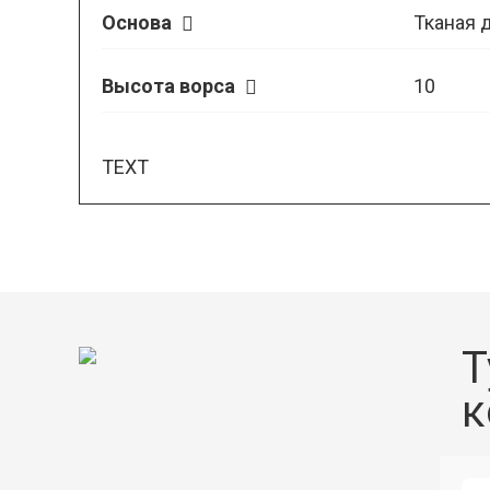
Основа
Тканая 
Высота ворса
10
TEXT
Т
к