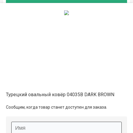
на складе
1.6×2.3
19 400 ₽
в наличии
2×3
26 350 ₽
распродано
2.5×3.5
38 400 ₽
распродано
Турецкий овальный ковёр 04035B DARK BROWN
Сообщим, когда товар станет доступен для заказа.
Описание
Информация о доставке