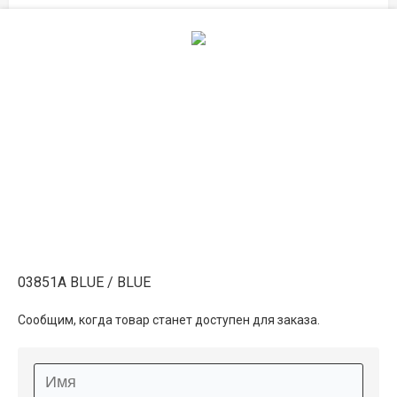
2×2
19 300 ₽
распродано
2.5×2.5
27 450 ₽
распродано
3×3
39 500 ₽
распродано
03851A BLUE / BLUE
Описание
Сообщим, когда товар станет доступен для заказа.
Информация о доставке