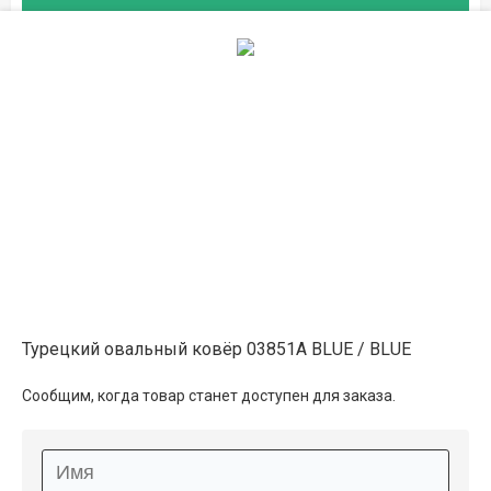
на складе
1.6×2.3
19 400 ₽
в наличии
на складе
2×3
26 350 ₽
в наличии
на складе
2.5×3.5
38 400 ₽
в наличии
на складе
Турецкий овальный ковёр 03851A BLUE / BLUE
3×4
52 650 ₽
в наличии
Сообщим, когда товар станет доступен для заказа.