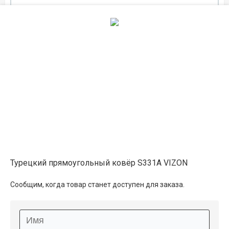
1.2×1.8
12 700 ₽
распродано
1.6×2.3
21 650 ₽
распродано
Описание
Турецкий прямоугольный ковёр S331A VIZON
Информация о доставке
Сообщим, когда товар станет доступен для заказа.
Способы оплаты
Дополнительные услуги