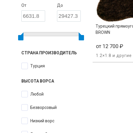
От
До
Турецкий прямоуг
BROWN
от
12 700
₽
ШИРИНА
СТРАНА ПРОИЗВОДИТЕЛЬ
1.2×1.8 и други
От
До
Турция
ВЫСОТА ВОРСА
Любой
Безворсовый
ДЛИНА
Низкий ворс
От
До