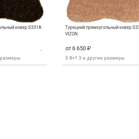
ольный ковёр S331A
Турецкий прямоугольный ковёр S3
VIZON
от
6 650
₽
е размеры
0.8×1.3 и другие размеры