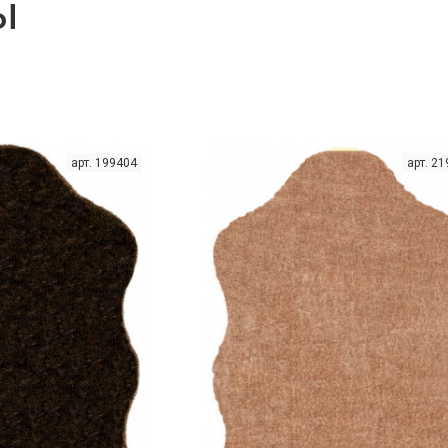
ы
арт. 199404
арт. 2