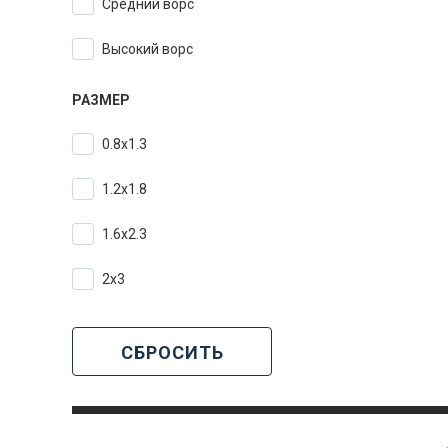
Средний ворс
Высокий ворс
РАЗМЕР
0.8х1.3
1.2х1.8
1.6х2.3
2х3