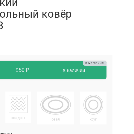
кий
ольный ковёр
8
в магазине
950 ₽
в наличии
квадрат
овал
круг