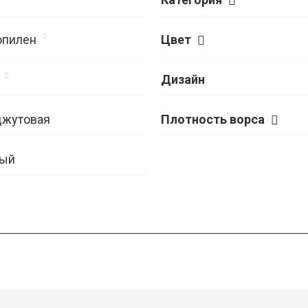
опилен
Цвет
Дизайн
джутовая
Плотность ворса
ый