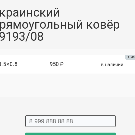
краинский
рямоугольный ковёр
9193/08
в ма
0.5×0.8
950 ₽
в наличии