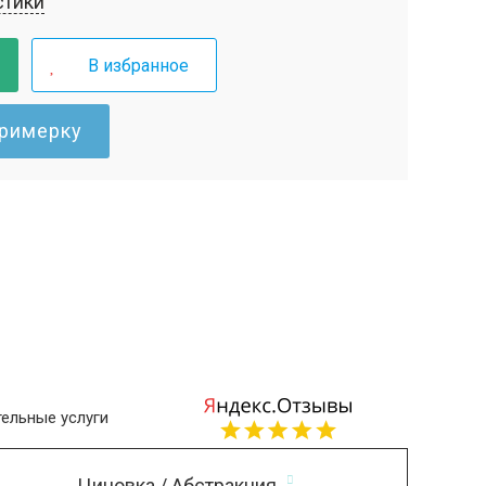
стики
В избранное
примерку
ельные услуги
Циновка / Абстракция