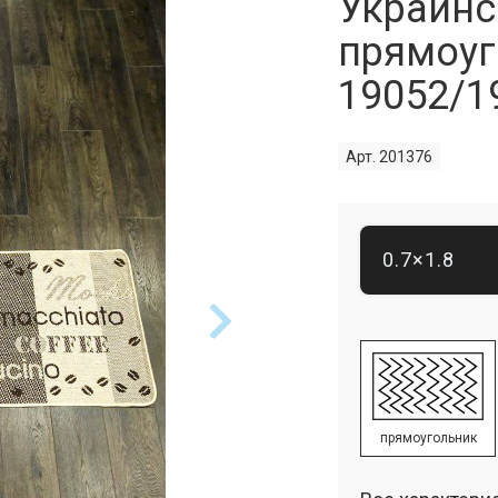
Украинс
прямоуг
19052/1
Арт. 201376
0.7×1.8
прямоугольник