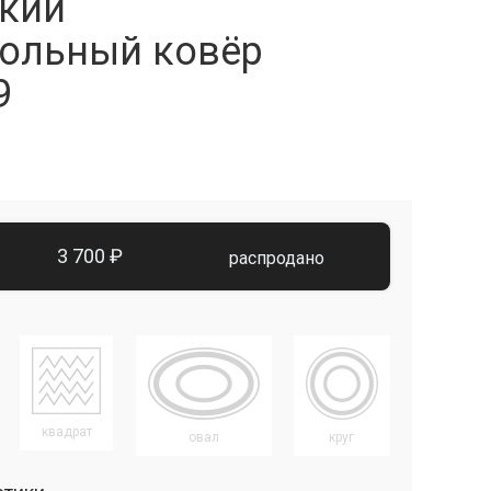
кий
ольный ковёр
9
3 700 ₽
распродано
квадрат
овал
круг