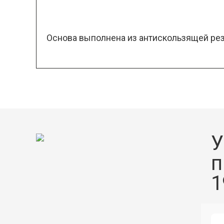
Основа выполнена из антискользящей ре
У
п
1