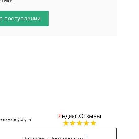
стики
о поступлении
ельные услуги
Циновка / Придверные