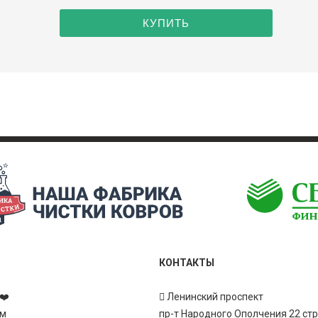
КОНТАКТЫ
❤️
Ленинский проспект
ам
пр-т Народного Ополчения 22 ст