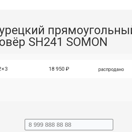
урецкий прямоугольны
овёр SH241 SOMON
2×3
18 950 ₽
распродано