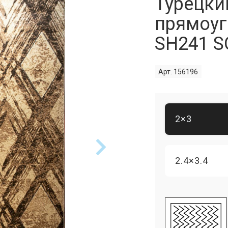
Турецки
прямоуг
SH241 
Арт. 156196
2×3
2.4×3.4