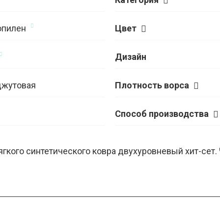
опилен
Цвет
Дизайн
джутовая
Плотность ворса
Способ производства
ягкого синтетического ковра двухуровневый хит-сет