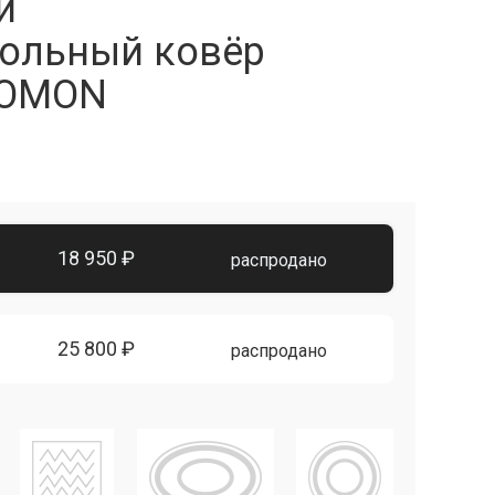
й
ольный ковёр
SOMON
18 950 ₽
распродано
25 800 ₽
распродано