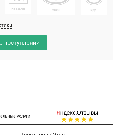
квадрат
овал
круг
стики
о поступлении
ельные услуги
Геометрия / Этно