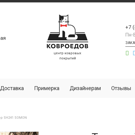
+7 
Пн-
ая
ЗАКА
центр ковровых
покрытий
Доставка
Примерка
Дизайнерам
Отзывы
ёр SH241 SOMON