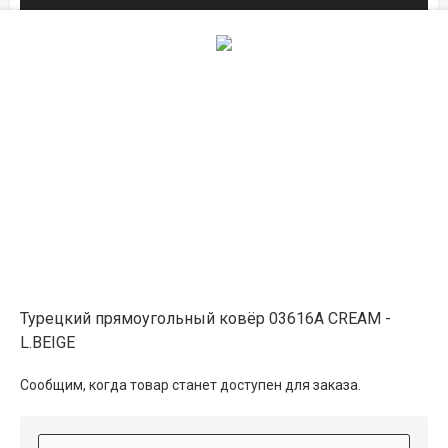
1×2
11 250 ₽
распродано
1.6×3
24 800 ₽
распродано
Описание
Турецкий прямоугольный ковёр 03616A CREAM -
Информация о доставке
L.BEIGE
Сообщим, когда товар станет доступен для заказа.
Способы оплаты
Дополнительные услуги