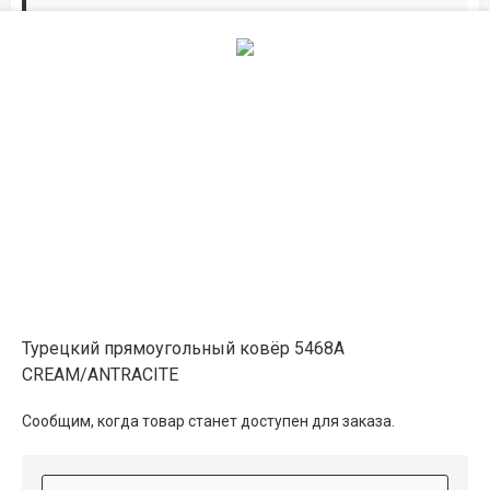
Дорожки по вашим размерам
Добавьте дорожку в корзину и выберите
желаемую длину в
погонных метрах
.
Мы всё проверим, согласуем, подтвердим.
Сделаем раскрой и оверлок.
Описание
Информация о доставке
Турецкий прямоугольный ковёр 5468A
CREAM/ANTRACITE
Способы оплаты
Сообщим, когда товар станет доступен для заказа.
Дополнительные услуги