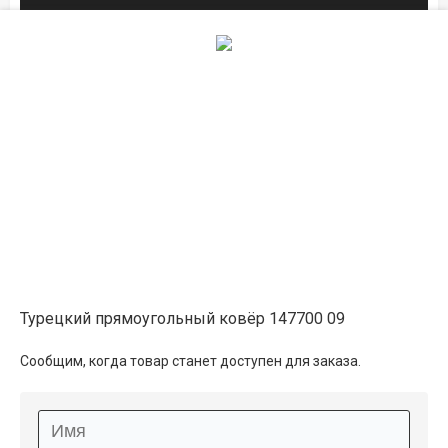
1×2
6 000 ₽
распродано
1.6×2.3
11 100 ₽
распродано
2×3
15 050 ₽
распродано
Турецкий прямоугольный ковёр 147700 09
Сообщим, когда товар станет доступен для заказа.
Описание
Информация о доставке