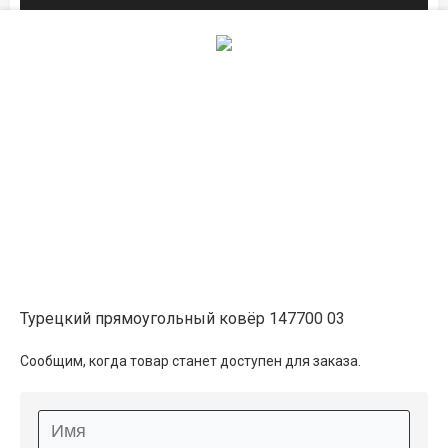
0.8×1.5
3 900 ₽
распродано
1.2×1.7
6 150 ₽
распродано
1.6×2.3
11 100 ₽
распродано
Турецкий прямоугольный ковёр 147700 03
2×3
15 050 ₽
распродано
Сообщим, когда товар станет доступен для заказа.