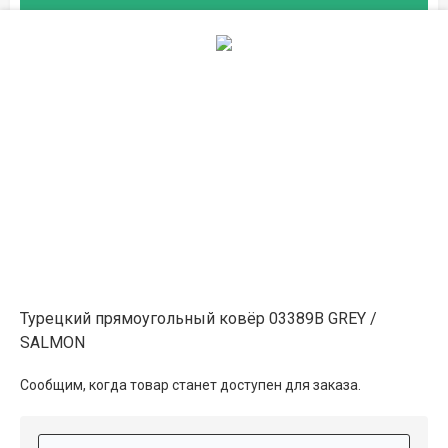
2×2.9
28 100 ₽
распродано
Описание
Информация о доставке
Способы оплаты
Турецкий прямоугольный ковёр 03389B GREY /
SALMON
Дополнительные услуги
Сообщим, когда товар станет доступен для заказа.