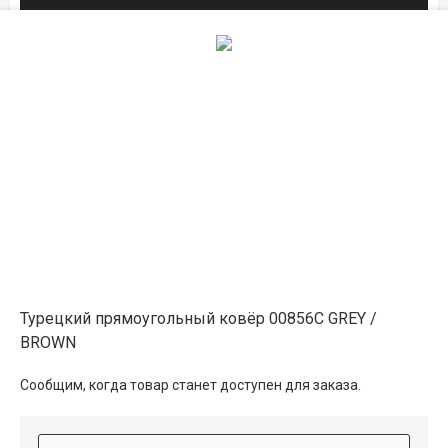
на складе
1.2×1.7
13 100 ₽
в наличии
на складе
1.6×2.3
23 650 ₽
в наличии
на складе
2×3
32 150 ₽
в наличии
Турецкий прямоугольный ковёр 00856C GREY /
2.5×3.5
46 850 ₽
распродано
BROWN
Сообщим, когда товар станет доступен для заказа.