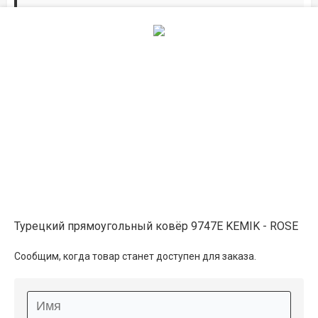
Дорожки по вашим размерам
Добавьте дорожку в корзину и выберите
желаемую длину в
погонных метрах
.
Мы всё проверим, согласуем, подтвердим.
Сделаем раскрой и оверлок.
Описание
Информация о доставке
Турецкий прямоугольный ковёр 9747E KEMIK - ROSE
Способы оплаты
Сообщим, когда товар станет доступен для заказа.
Дополнительные услуги