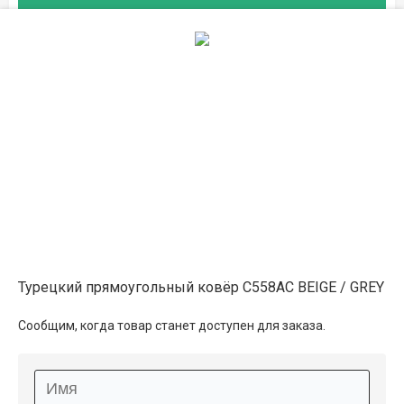
1.6×2.3
26 000 ₽
распродано
2×2.9
34 150 ₽
распродано
на складе
2×3
35 300 ₽
в наличии
Турецкий прямоугольный ковёр C558AC BEIGE / GREY
2.4×3.4
48 050 ₽
распродано
Сообщим, когда товар станет доступен для заказа.