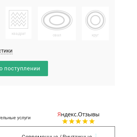
квадрат
овал
круг
стики
о поступлении
ельные услуги
Современные / Винтажные