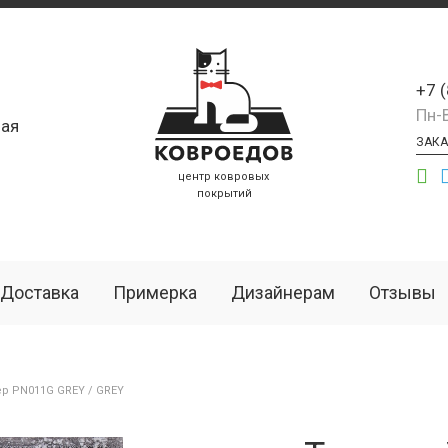
+7 
Пн-
ая
ЗАКА
центр ковровых
покрытий
Доставка
Примерка
Дизайнерам
Отзывы
р PN011G GREY / GREY