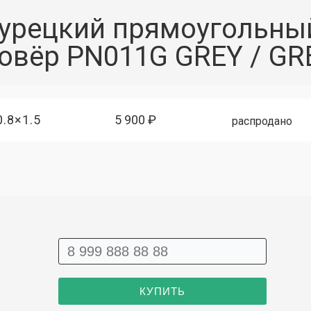
урецкий прямоугольны
овёр PN011G GREY / GR
0.8×1.5
5 900 ₽
распродано