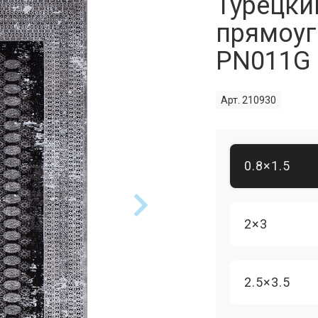
Турецки
прямоуг
PN011G 
Арт. 210930
0.8×1.5
2×3
2.5×3.5