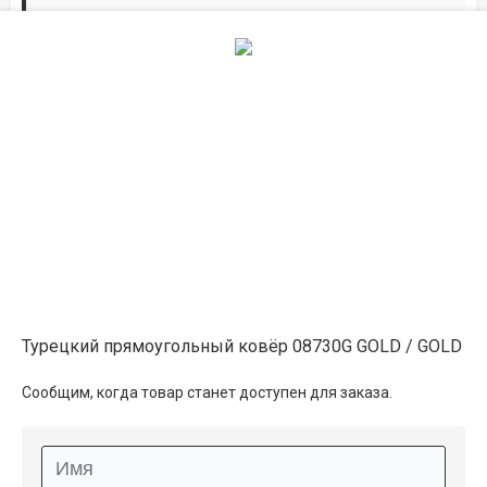
Дорожки по вашим размерам
Добавьте дорожку в корзину и выберите
желаемую длину в
погонных метрах
.
Мы всё проверим, согласуем, подтвердим.
Сделаем раскрой и оверлок.
Описание
Информация о доставке
Турецкий прямоугольный ковёр 08730G GOLD / GOLD
Способы оплаты
Сообщим, когда товар станет доступен для заказа.
Дополнительные услуги