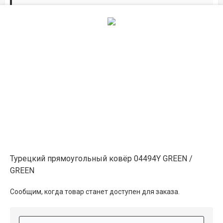
Дорожки по вашим размерам
Добавьте дорожку в корзину и выберите
желаемую длину в
погонных метрах
.
Мы всё проверим, согласуем, подтвердим.
Сделаем раскрой и оверлок.
Описание
Информация о доставке
Турецкий прямоугольный ковёр 04494Y GREEN /
GREEN
Способы оплаты
Сообщим, когда товар станет доступен для заказа.
Дополнительные услуги