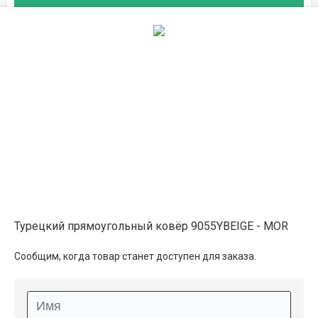
2×4
47 700 ₽
распродано
Описание
Информация о доставке
Способы оплаты
Турецкий прямоугольный ковёр 9055YBEIGE - MOR
Дополнительные услуги
Сообщим, когда товар станет доступен для заказа.