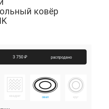
й
ольный ковёр
NK
3 750 ₽
распродано
квадрат
овал
круг