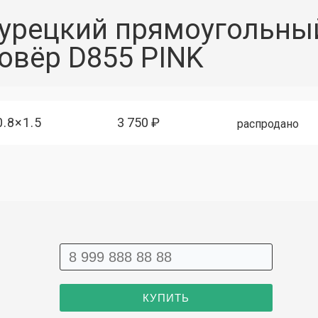
урецкий прямоугольны
овёр D855 PINK
0.8×1.5
3 750 ₽
распродано