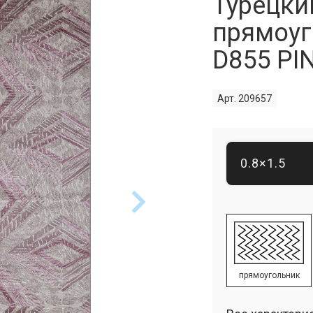
Турецки
прямоуг
D855 PI
Арт. 209657
0.8×1.5
прямоугольник