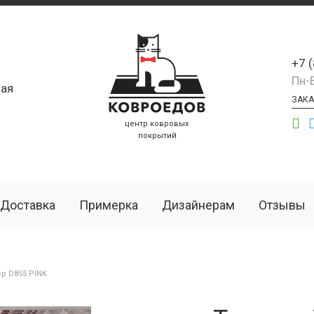
+7 
Пн-
ая
ЗАКА
центр ковровых
покрытий
Доставка
Примерка
Дизайнерам
Отзывы
р D855 PINK