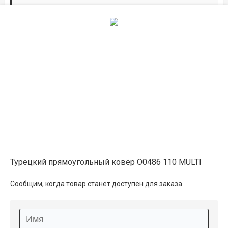
Дорожки по вашим размерам
Добавьте дорожку в корзину и выберите
желаемую длину в
погонных метрах
.
Мы всё проверим, согласуем, подтвердим.
Сделаем раскрой и оверлок.
Описание
Информация о доставке
Турецкий прямоугольный ковёр O0486 110 MULTI
Способы оплаты
Сообщим, когда товар станет доступен для заказа.
Дополнительные услуги