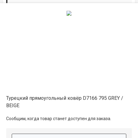
Дорожки по вашим размерам
Добавьте дорожку в корзину и выберите
желаемую длину в
погонных метрах
.
Мы всё проверим, согласуем, подтвердим.
Сделаем раскрой и оверлок.
Описание
Информация о доставке
Турецкий прямоугольный ковёр D7166 795 GREY /
BEIGE
Способы оплаты
Сообщим, когда товар станет доступен для заказа.
Дополнительные услуги