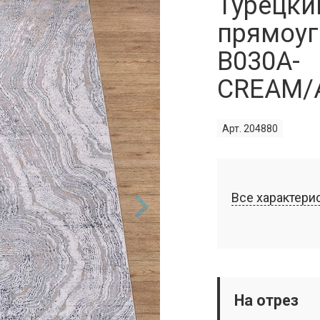
Турецки
прямоуг
B030A-
CREAM/
Арт. 204880
Все характери
На отрез