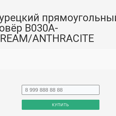
урецкий прямоугольны
овёр B030A-
REAM/ANTHRACITE