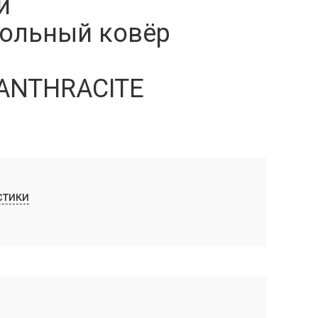
й
ольный ковёр
ANTHRACITE
стики