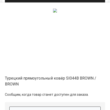
1.6×2.3
21 950 ₽
распродано
2×3
29 800 ₽
распродано
в магазине
2×4
39 750 ₽
в наличии
Турецкий прямоугольный ковёр SI044B BROWN /
3×4
59 600 ₽
распродано
BROWN
Сообщим, когда товар станет доступен для заказа.