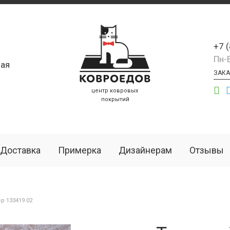
+7 
Пн-
ая
ЗАКА
центр ковровых
покрытий
Доставка
Примерка
Дизайнерам
Отзывы
р 133419 02