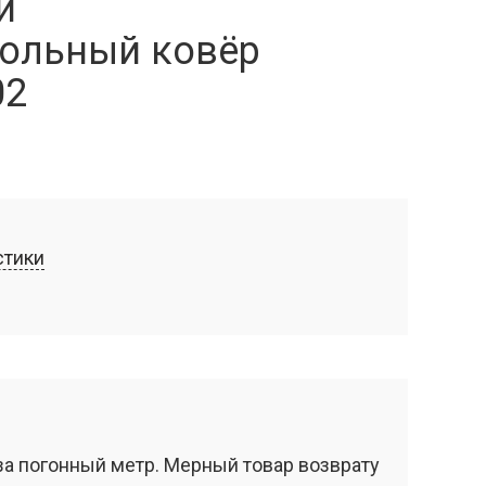
й
ольный ковёр
02
стики
за погонный метр. Мерный товар возврату