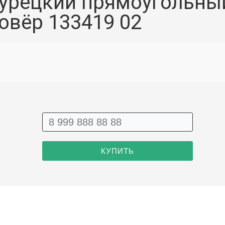
урецкий прямоугольны
овёр 133419 02