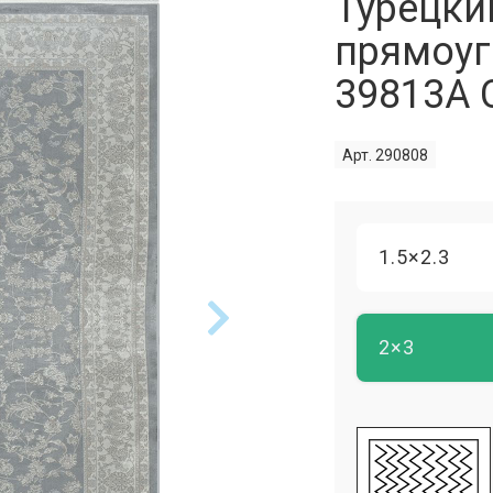
Турецки
прямоуг
39813A 
Арт. 290808
1.5×2.3
2×3