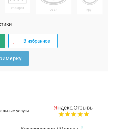
квадрат
овал
круг
стики
В избранное
примерку
ельные услуги
Классические / Модерн