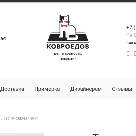
+7 
Пн-
ая
ЗАКА
центр ковровых
покрытий
Доставка
Примерка
Дизайнерам
Отзывы
р 39813A CREAM - GREY