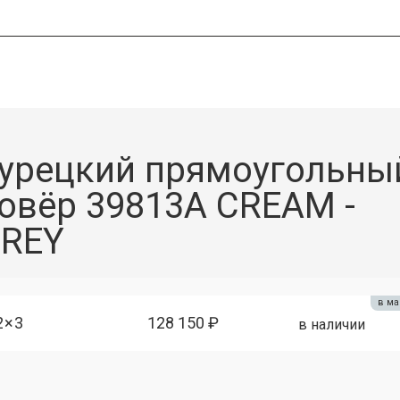
урецкий прямоугольны
овёр 39813A CREAM -
REY
в ма
2×3
128 150 ₽
в наличии