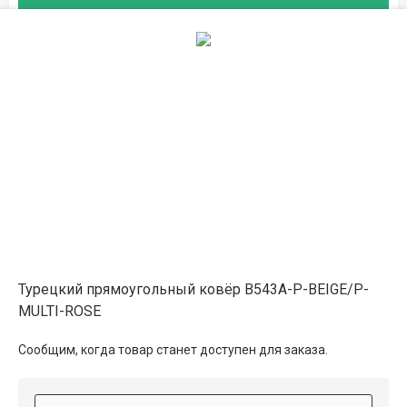
на складе
3.8×5.8
105 300 ₽
в наличии
Описание
Информация о доставке
Способы оплаты
Турецкий прямоугольный ковёр B543A-P-BEIGE/P-
MULTI-ROSE
Дополнительные услуги
Сообщим, когда товар станет доступен для заказа.