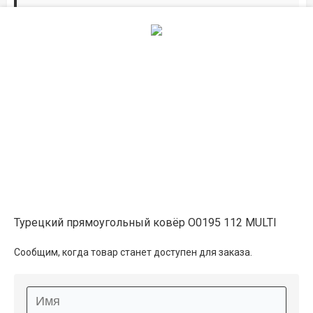
Дорожки по вашим размерам
Добавьте дорожку в корзину и выберите
желаемую длину в
погонных метрах
.
Мы всё проверим, согласуем, подтвердим.
Сделаем раскрой и оверлок.
Описание
Информация о доставке
Турецкий прямоугольный ковёр O0195 112 MULTI
Способы оплаты
Сообщим, когда товар станет доступен для заказа.
Дополнительные услуги