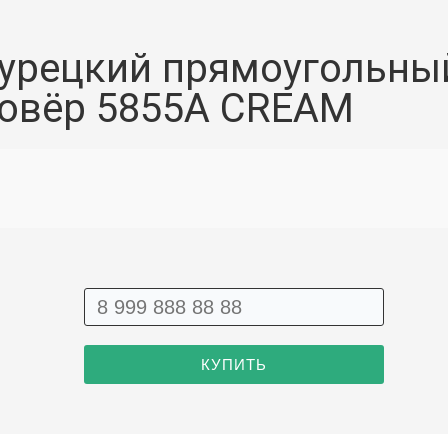
урецкий прямоугольны
овёр 5855A CREAM