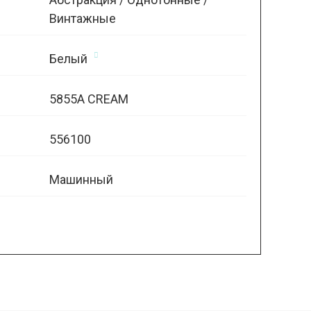
Винтажные
Белый
5855A CREAM
556100
Машинный