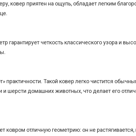
ру, ковер приятен на ощупь, обладает легким благо
це.
етр гарантирует четкость классического узора и вы
мы.
рт» практичности. Такой ковер легко чистится обычн
и и шерсти домашних животных, что делает его отли
ет ковром отличную геометрию: он не растягивается,