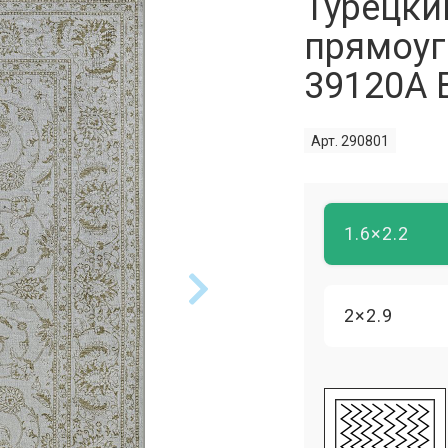
Турецки
прямоуг
39120A
Арт. 290801
1.6×2.2
2×2.9