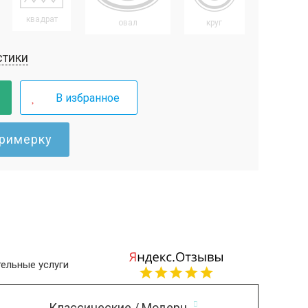
квадрат
овал
круг
стики
В избранное
примерку
ельные услуги
Классические / Модерн