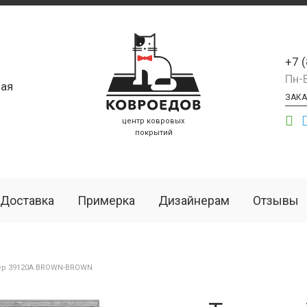
+7 
Пн-
ая
ЗАКА
центр ковровых
покрытий
Доставка
Примерка
Дизайнерам
Отзывы
ёр 39120A BROWN-BROWN