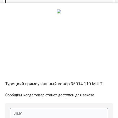
Дорожки по вашим размерам
Добавьте дорожку в корзину и выберите
желаемую длину в
погонных метрах
.
Мы всё проверим, согласуем, подтвердим.
Сделаем раскрой и оверлок.
Описание
Информация о доставке
Турецкий прямоугольный ковёр 35014 110 MULTI
Способы оплаты
Сообщим, когда товар станет доступен для заказа.
Дополнительные услуги