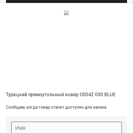
1.6×2.3
16 650 ₽
распродано
2×3
22 650 ₽
распродано
2×4
30 200 ₽
распродано
на складе
Турецкий прямоугольный ковёр O0542 030 BLUE
2.5×3.5
33 000 ₽
в наличии
Сообщим, когда товар станет доступен для заказа.