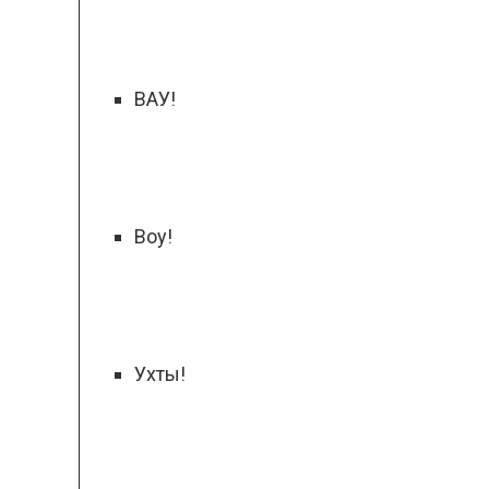
ВАУ!
Воу!
Ухты!