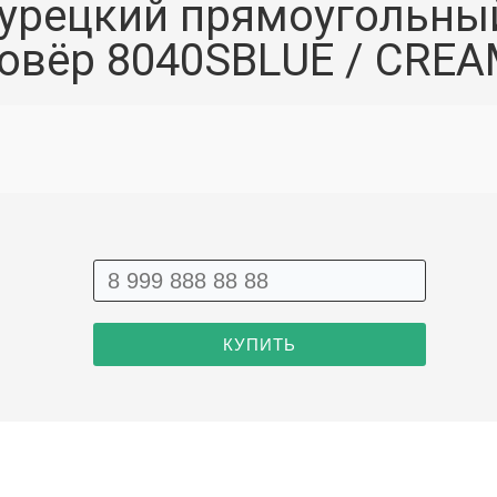
урецкий прямоугольны
овёр 8040SBLUE / CRE