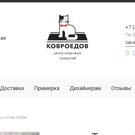
+7 
Пн-
ая
ЗАКА
центр ковровых
покрытий
Доставка
Примерка
Дизайнерам
Отзывы
р L0794A CREAM