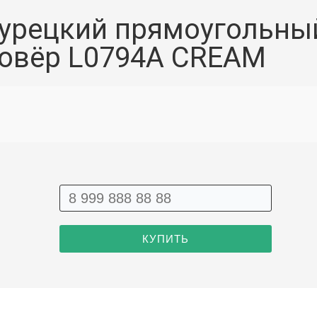
урецкий прямоугольны
овёр L0794A CREAM