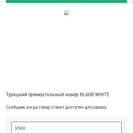
в магазине
2.4×3.4
54 800 ₽
в наличии
на складе
3×4
80 600 ₽
в наличии
Описание
Турецкий прямоугольный ковёр RL60B WHITE
Информация о доставке
Сообщим, когда товар станет доступен для заказа.
Способы оплаты
Дополнительные услуги