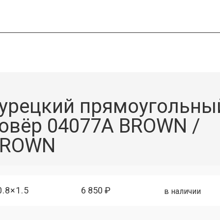
урецкий прямоугольны
овёр 04077A BROWN /
BROWN
0.8×1.5
6 850 ₽
в наличии