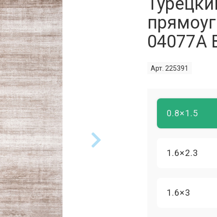
Турецки
прямоуг
04077A
Арт. 225391
0.8×1.5
1.6×2.3
1.6×3