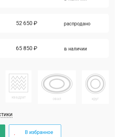
52 650 ₽
распродано
65 850 ₽
в наличии
квадрат
овал
круг
стики
В избранное