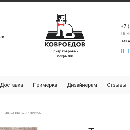
+7 
Пн-
ая
ЗАКА
центр ковровых
покрытий
Доставка
Примерка
Дизайнерам
Отзывы
ёр 04077A BROWN / BROWN