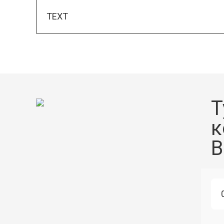
TEXT
Т
к