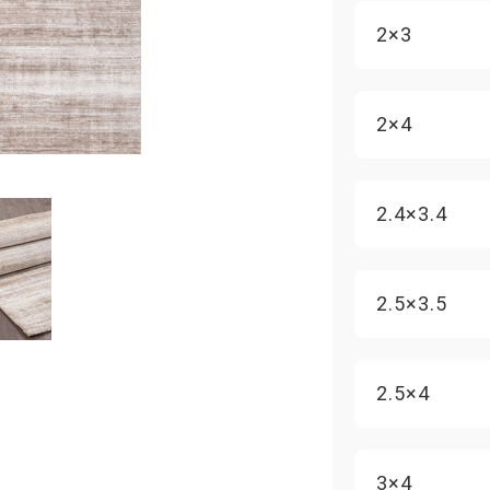
2×3
2×4
2.4×3.4
2.5×3.5
2.5×4
3×4