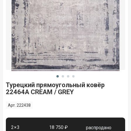
Турецкий прямоугольный ковёр
22464A CREAM / GREY
Арт. 222438
2×3
18 750 ₽
распродано