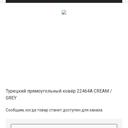
2×4
25 050 ₽
распродано
2.5×3.5
27 400 ₽
распродано
2×5
31 300 ₽
распродано
в магазине
Турецкий прямоугольный ковёр 22464A CREAM /
3×4
37 550 ₽
в наличии
GREY
Сообщим, когда товар станет доступен для заказа.