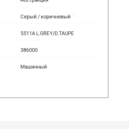
Серый / коричневый
5511A L.GREY/D.TAUPE
386000
Машинный