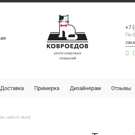
+7 
Пн-
ая
ЗАКА
центр ковровых
покрытий
Доставка
Примерка
Дизайнерам
Отзывы
1A L.GREY/D.TAUPE