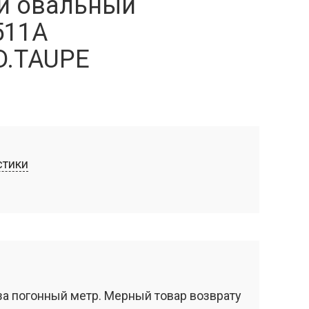
й овальный
511A
D.TAUPE
стики
за погонный метр. Мерный товар возврату