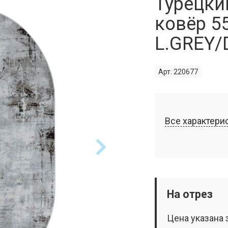
Турецки
ковёр 5
L.GREY/
Арт. 220677
Все характери
На отрез
Цена указана 