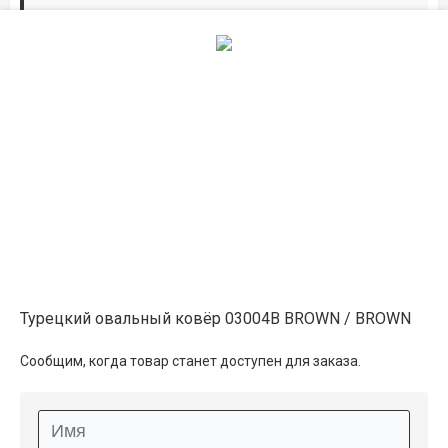
Дорожки по вашим размерам
Добавьте дорожку в корзину и выберите
желаемую длину в
погонных метрах
.
Мы всё проверим, согласуем, подтвердим.
Сделаем раскрой и оверлок.
Описание
Информация о доставке
Турецкий овальный ковёр 03004B BROWN / BROWN
Способы оплаты
Сообщим, когда товар станет доступен для заказа.
Дополнительные услуги