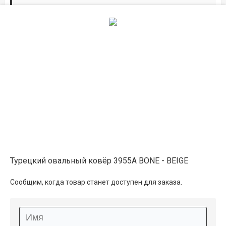
Дорожки по вашим размерам
Добавьте дорожку в корзину и выберите
желаемую длину в
погонных метрах
.
Мы всё проверим, согласуем, подтвердим.
Сделаем раскрой и оверлок.
Описание
Информация о доставке
Турецкий овальный ковёр 3955А BONE - BEIGE
Способы оплаты
Сообщим, когда товар станет доступен для заказа.
Дополнительные услуги