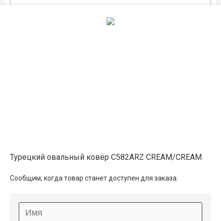
1×1.5
6 800 ₽
распродано
1×2
8 350 ₽
распродано
1.2×1.8
9 000 ₽
распродано
Турецкий овальный ковёр C582ARZ CREAM/CREAM
1.2×2
10 050 ₽
распродано
Сообщим, когда товар станет доступен для заказа.
1×2.5
10 450 ₽
распродано