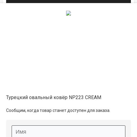
2.5×3.5
32 250 ₽
распродано
Описание
Информация о доставке
Способы оплаты
Турецкий овальный ковёр NP223 CREAM
Дополнительные услуги
Сообщим, когда товар станет доступен для заказа.