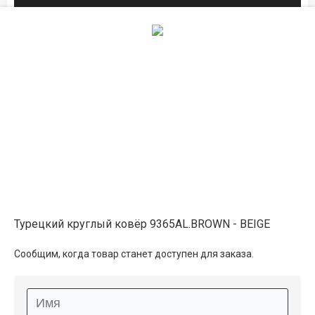
2×2
20 100 ₽
распродано
в магазине
2.4×2.4
26 300 ₽
в наличии
Описание
Турецкий круглый ковёр 9365AL.BROWN - BEIGE
Информация о доставке
Сообщим, когда товар станет доступен для заказа.
Способы оплаты
Дополнительные услуги