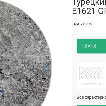
Турецки
E1621 G
Арт. 219015
1.6×1.6
прямоугольник
Все характери