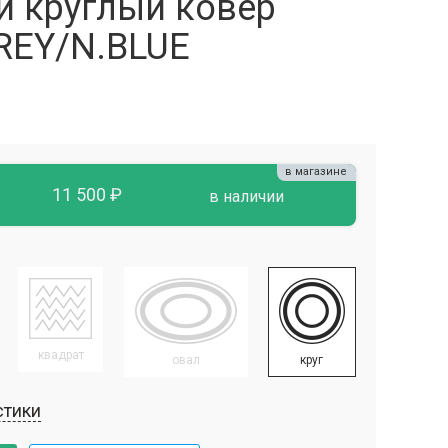
й круглый ковёр
REY/N.BLUE
в магазине
11 500 ₽
в наличии
квадрат
овал
круг
стики