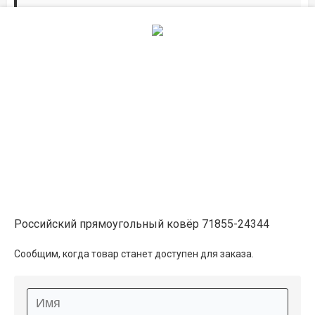
Дорожки по вашим размерам
Добавьте дорожку в корзину и выберите
желаемую длину в
погонных метрах
.
Мы всё проверим, согласуем, подтвердим.
Сделаем раскрой и оверлок.
Описание
Информация о доставке
Российский прямоугольный ковёр 71855-24344
Способы оплаты
Сообщим, когда товар станет доступен для заказа.
Дополнительные услуги