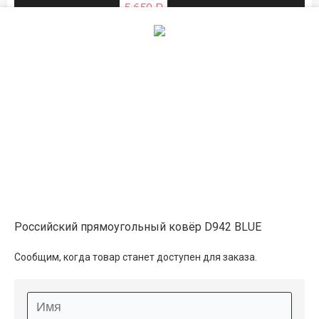
5 650 ₽
ЛЕТНЯЯ РАСПРОДАЖА
1.5×2.3
8 700 ₽
распродано
9 750 ₽
ЛЕТНЯЯ РАСПРОДАЖА
1.6×2.3
9 250 ₽
распродано
Российский прямоугольный ковёр D942 BLUE
10 400 ₽
Сообщим, когда товар станет доступен для заказа.
ЛЕТНЯЯ РАСПРОДАЖА