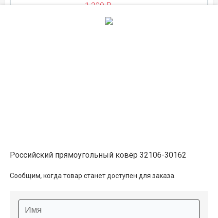
1 200 ₽
ЛЕТНЯЯ РАСПРОДАЖА
на складе
0.6×0.8
1 300 ₽
в наличии
1 450 ₽
ЛЕТНЯЯ РАСПРОДАЖА
на складе
0.6×1
1 600 ₽
в наличии
Российский прямоугольный ковёр 32106-30162
1 800 ₽
Сообщим, когда товар станет доступен для заказа.
ЛЕТНЯЯ РАСПРОДАЖА