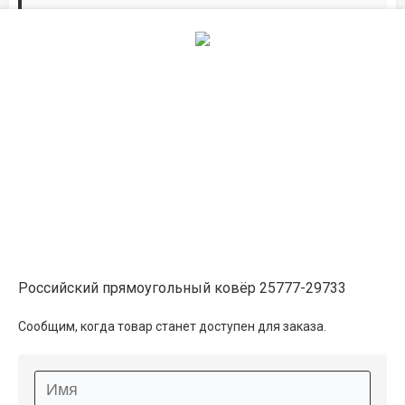
Дорожки по вашим размерам
Добавьте дорожку в корзину и выберите
желаемую длину в
погонных метрах
.
Мы всё проверим, согласуем, подтвердим.
Сделаем раскрой и оверлок.
Описание
Информация о доставке
Российский прямоугольный ковёр 25777-29733
Способы оплаты
Сообщим, когда товар станет доступен для заказа.
Дополнительные услуги